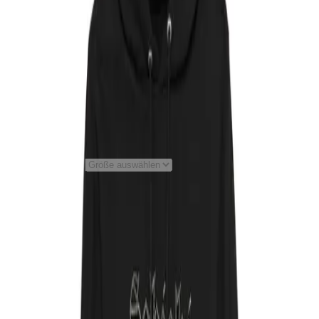
Bag (0)
Bibiza
Strass Hoodie - Schicki Micki
Schwarz
Material
:
70% Baumwolle, 30% Polyester
60,00 €
1
Größe auswählen
Preis inkl. der gesetzl. MwSt.,
zzgl. 5,99 € Versandkosten
Material
:
70% Baumwolle, 30% Polyester
English
Meine Bestellung
Bestellung widerrufen
Kontakt
Hilfe
Datenschutz
AGB
Barrierefreiheit
Impressum
mit ♥ von
krasserstoff.com
Wo kann ich meinen Bestellstatus einsehen?
Was kostet der
Versand?
Wie lange ist die Lieferzeit?
Wie kann ich bezahlen?
Was ist der re:sale?